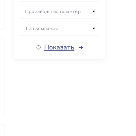
Производство галантерейных изделий из кож
Тип компании
Показать