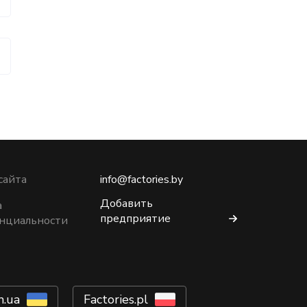
сайта
info@factories.by
Добавить
а
предприятие
нциальности
m.ua
Factories.pl