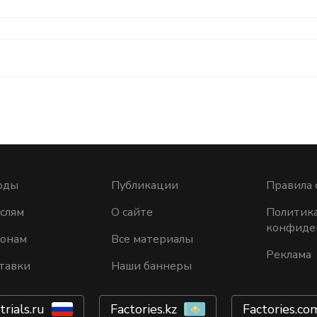
оды
Публикации
Правила 
слям
О сайте
Политик
конфиде
ионам
Все материалы
Реклама
тавки
Наши баннеры
trials.ru
Factories.kz
Factories.co