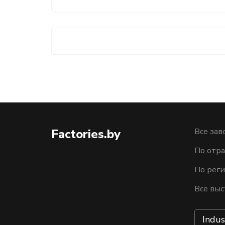
Factories.by
Все зав
По отра
По рег
Все выс
Indus