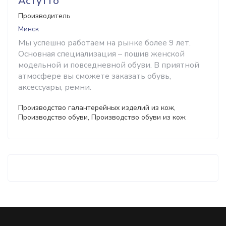
Астутто
Производитель
Минск
Мы успешно работаем на рынке более 9 лет.
Основная специализация – пошив женской
модельной и повседневной обуви. В приятной
атмосфере вы сможете заказать обувь,
аксессуары, ремни.
Производство галантерейных изделий из кож,
Производство обуви, Производство обуви из кож