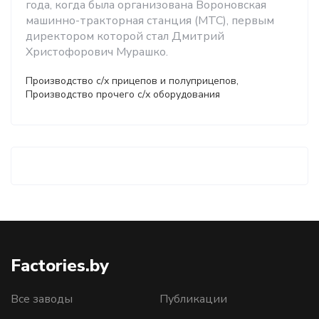
года, когда была организована Вороновская
машинно-тракторная станция (МТС), первым
директором которой стал Дмитрий
Христофорович Мурашко.
Производство с/х прицепов и полуприцепов,
Производство прочего с/х оборудования
Factories.by
Все заводы
Публикации