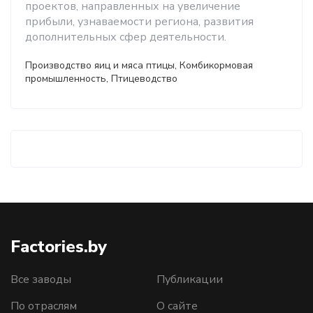
проектов, направленных на увеличение
прибыли, узнаваемости региона, развития
дополнительных сфер деятельности.
Производство яиц и мяса птицы, Комбикормовая
промышленность, Птицеводство
Factories.by
Все заводы
Публикации
По отраслям
О сайте