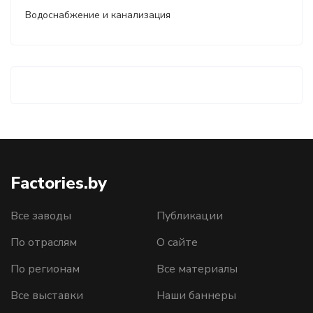
Водоснабжение и канализация
Factories.by
Все заводы
Публикации
По отраслям
О сайте
По регионам
Все материалы
Все выставки
Наши баннеры