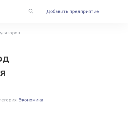
Добавить предприятие
уляторов
од
я
тегория:
Экономика