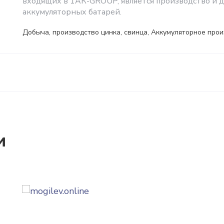
входящих в 1АК-GROUP, является производство и 
аккумуляторных батарей.
Добыча, производство цинка, свинца, Аккумуляторное про
и