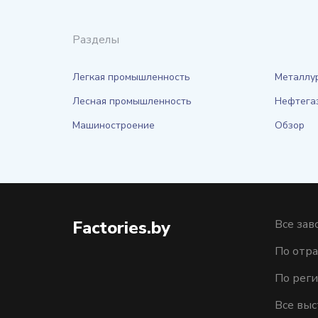
Разделы
Легкая промышленность
Металлу
Лесная промышленность
Нефтега
Машиностроение
Обзор
Factories.by
Все зав
По отра
По рег
Все выс