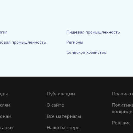
ргия
Пищевая промышленность
зовая промышленность
Регионы
Сельское хозяйство
оды
Публикации
Правила 
слям
О сайте
Политик
конфиде
ионам
Все материалы
Реклама
тавки
Наши баннеры