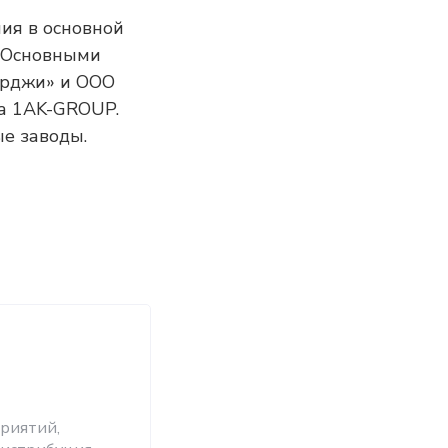
ия в основной
. Основными
ерджи» и ООО
га 1AK-GROUP.
ые заводы.
риятий,