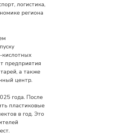
порт, логистика,
кономике региона
ем
пуску
о-кислотных
ят предприятия
тарей, а также
нный центр.
025 года. После
ить пластиковые
ктов в год. Это
дителей
ест.