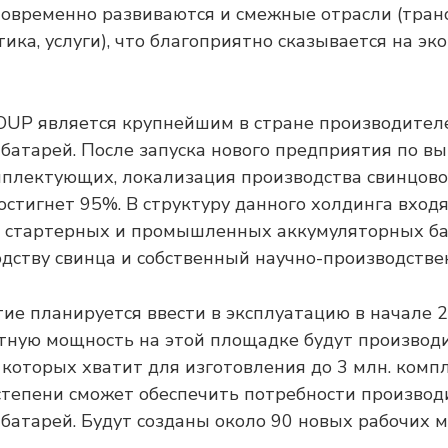
овременно развиваются и смежные отрасли (транс
тика, услуги), что благоприятно сказывается на э
OUP является крупнейшим в стране производител
батарей. После запуска нового предприятия по вы
плектующих, локализация производства свинцов
остигнет 95%. В структуру данного холдинга вход
 стартерных и промышленных аккумуляторных ба
одству свинца и собственный научно-производстве
ие планируется ввести в эксплуатацию в начале 2
тную мощность на этой площадке будут производ
которых хватит для изготовления до 3 млн. компле
степени сможет обеспечить потребности произво
батарей. Будут созданы около 90 новых рабочих м