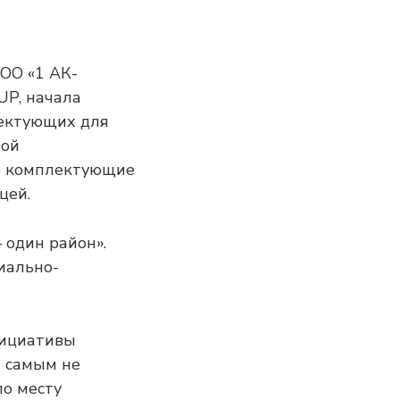
ООО «1 АК-
UP, начала
лектующих для
вой
е комплектующие
цей.
 один район».
иально-
нициативы
м самым не
по месту