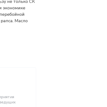
ьзу не только СК
и экономике
сперебойной
 рапса. Масло
приятия
 ведущих