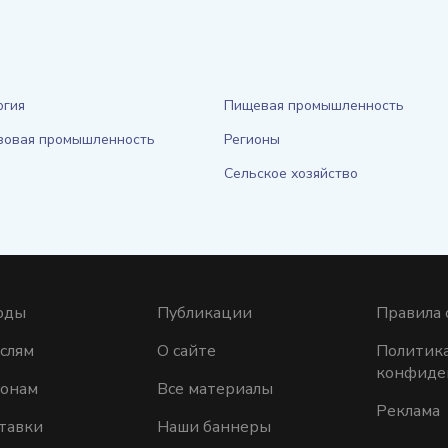
ргия
Пищевая промышленность
зовая промышленность
Регионы
Сельское хозяйство
оды
Публикации
Правила 
слям
О сайте
Политик
конфиде
ионам
Все материалы
Реклама
тавки
Наши баннеры