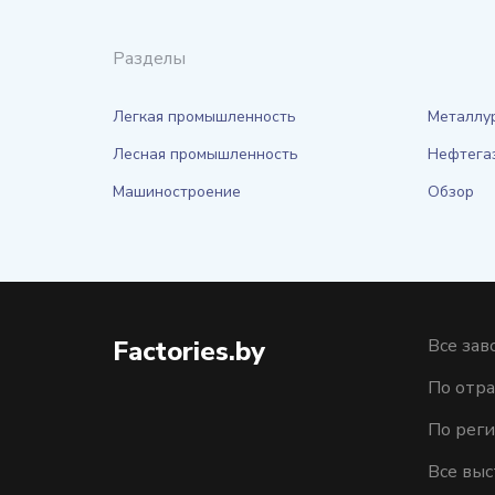
Разделы
Легкая промышленность
Металлу
Лесная промышленность
Нефтега
Машиностроение
Обзор
Factories.by
Все зав
По отра
По рег
Все выс