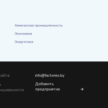
Химическая промышленность
Экономика
Энергетика
сайта
info@factories.by
Добавить
а
предприятие
нциальности