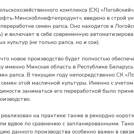
ельскохозяйственного комплекса (СК) «Логойский»
ефть-Минскоблнефтепродукт», введено в строй у
 переработке семян рапса. Оно находится в Логой
ь) и включает в себя современную автоматизиров
 культур (не только рапса, но и сои).
 что новое производство будет полностью обеспе
ку именно Минская область в Республике Беларусь
мян рапса. В текущем году непосредственно СК «Л
н семян этой масличной культуры. Именно с учето
димости заниматься его переработкой было прин
оизводство.
 реализован на практике также в рекордно коротк
ли вдвое по сравнению с запланированными. Так
цию данного производства особенно важен в связи 