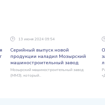
13 июня 2024 09:54
я
Серийный выпуск новой
О
г
продукции наладил Мозырский
з
машиностроительный завод
л
Мозырский машиностроительный завод
Р
(ММЗ), который...
«