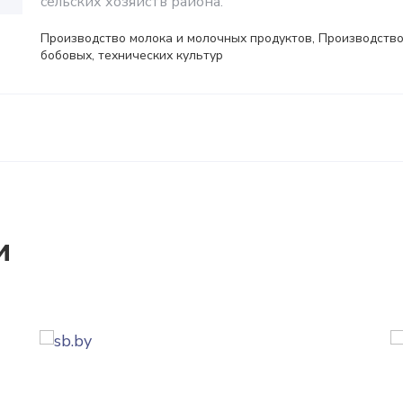
сельских хозяйств района.
Производство молока и молочных продуктов, Производство
бобовых, технических культур
и