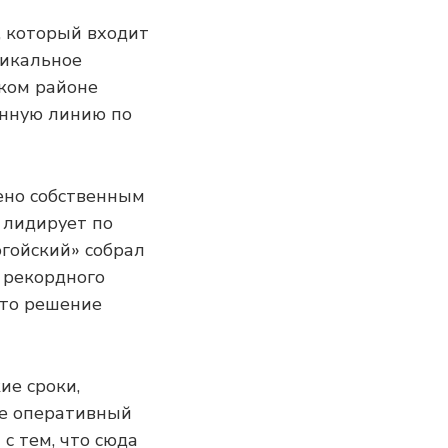
, который входит
никальное
ском районе
анную линию по
чено собственным
 лидирует по
огойский» собрал
м рекордного
ято решение
ие сроки,
ое оперативный
с тем, что сюда