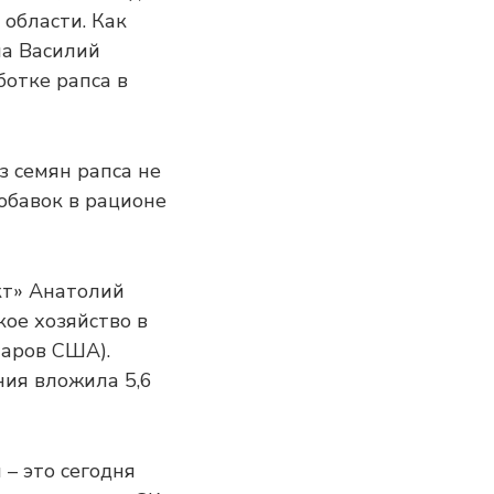
 области. Как
ма Василий
ботке рапса в
з семян рапса не
добавок в рационе
т» Анатолий
кое хозяйство в
ларов США).
ния вложила 5,6
– это сегодня