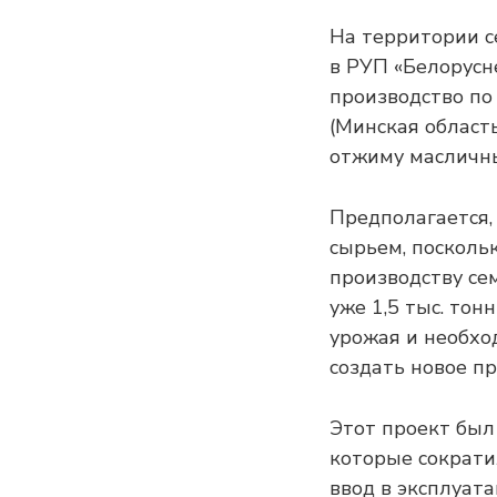
На территории с
в РУП «Белорусн
производство по
(Минская област
отжиму масличных
Предполагается,
сырьем, посколь
производству се
уже 1,5 тыс. тон
урожая и необхо
создать новое пр
Этот проект был
которые сократи
ввод в эксплуата