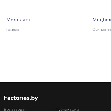
Медпласт
Медбел
Гомель
Осипович
Factories.by
Все заводы
Публикации