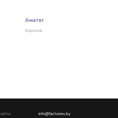
Аматег
Белм
Борисов
д. Пин
сайта
info@factories.by