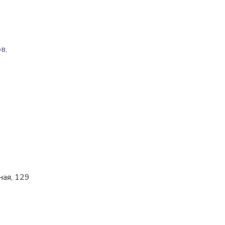
в,
ная, 129