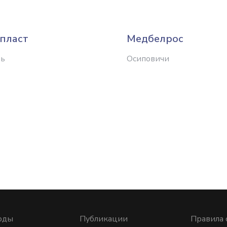
пласт
Медбелрос
ль
Осиповичи
оды
Публикации
Правила 