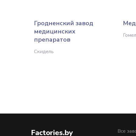
Гродненский завод
Мед
медицинских
Гоме
препаратов
Скидель
Factories.by
Все зав