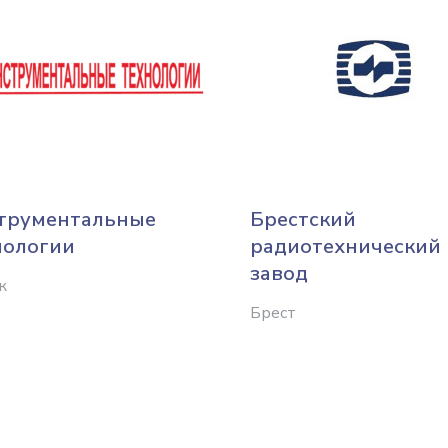
трументальные
Брестский
нологии
радиотехнический
завод
к
Брест