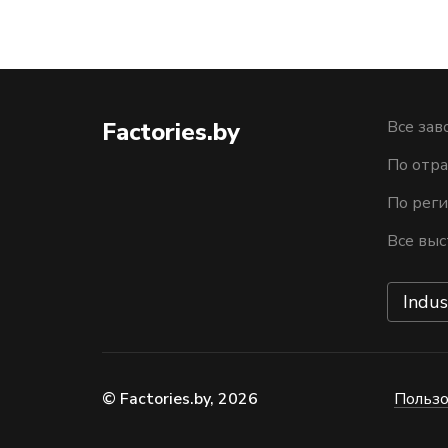
Factories.by
Все зав
По отра
По рег
Все выс
Indus
© Factories.by, 2026
Пользо