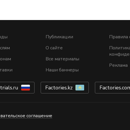
оды
Публикации
Правила 
слям
О сайте
Политик
конфиде
ионам
Все материалы
Реклама
тавки
Наши баннеры
trials.ru
Factories.kz
Factories.co
вательское соглашение