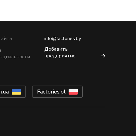
сайта
info@factories.by
Добавить
а
предприятие
нциальности
m.ua
Factories.pl