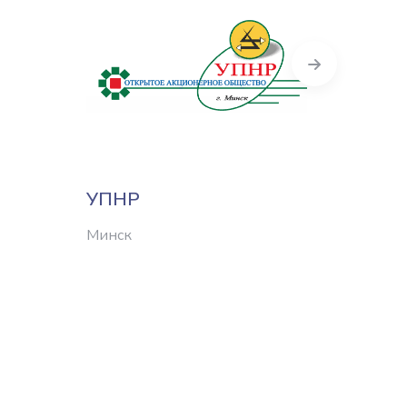
Next
УПНР
Элект
комп
Минск
Минск