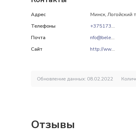
Адрес
Минск, Логойский тр
Телефоны
+375173700601
Почта
nfo@beleltika.by
Сайт
http://www.beleltika.by
Обновление данных: 08.02.2022
Колич
Отзывы