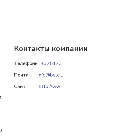
Контакты компании
Телефоны
+375173700601
Почта
nfo@beleltika.by
Сайт
http://www.beleltika.by
,
в