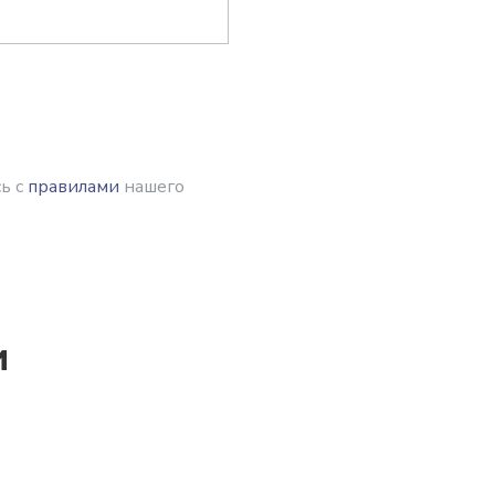
ь с
правилами
нашего
и