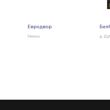
Евродвор
Бел
Минск
д. Ду