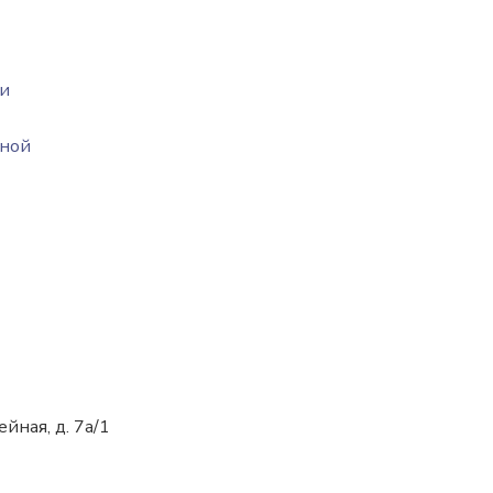
в
 и
рной
ейная, д. 7а/1