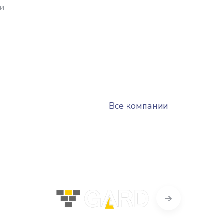
ки
Все компании
Next