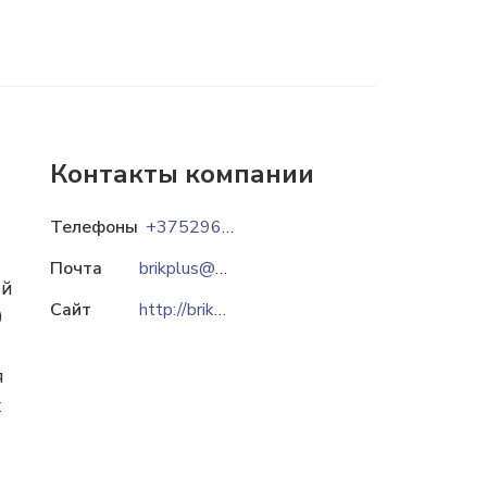
Контакты компании
Телефоны
+375296-195-140
Почта
brikplus@tut.by
ой
Сайт
http://brikplus.by
0
я
х