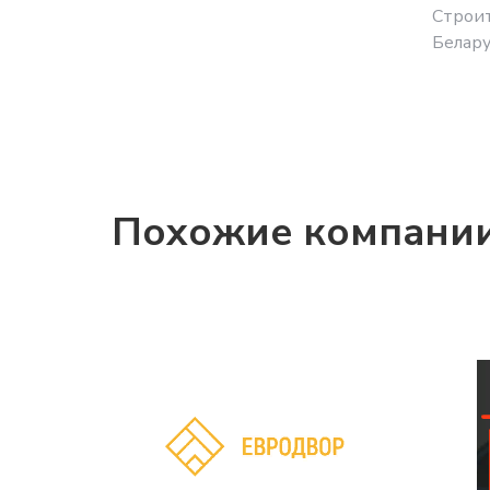
Строит
Белару
Похожие компани