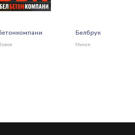
бетонкомпани
Белбрук
бовое
Минск