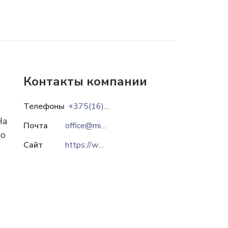
Контакты компании
Телефоны
+375(16)474-38-31
На
Почта
office@mikabet.brest.by
во
Сайт
https://www.mikabet.by