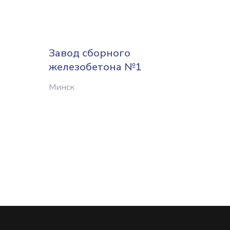
Завод сборного
Осипо
железобетона №1
желе
конст
Минск
Осипов