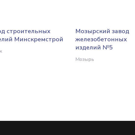
од строительных
Мозырский завод
елий Минскремстрой
железобетонных
изделий №5
к
Мозырь