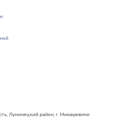
в
 и
рной
сть, Лунинецкий район, г. Микашевичи