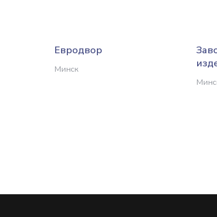
Евродвор
Зав
изд
Минск
Минс