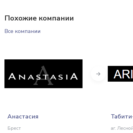
Похожие компании
Все компании
Next
Анастасия
Табити
Брест
аг. Лесно