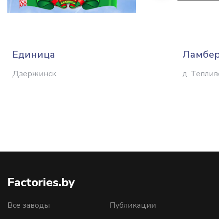
Единица
Ламбе
Дзержинск
д. Тепли
Factories.by
Все заводы
Публикации