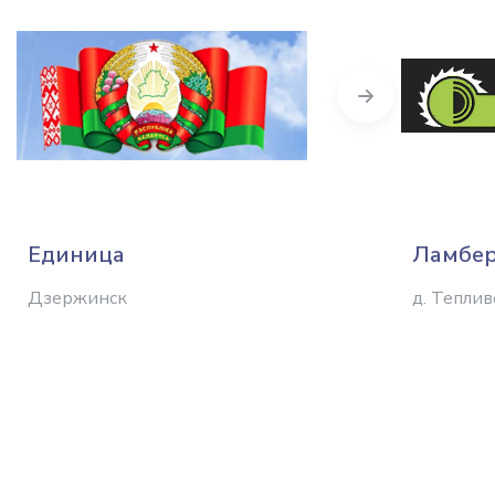
Next
Единица
Ламбе
Дзержинск
д. Тепли