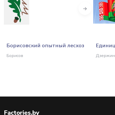
Next
Борисовский опытный лесхоз
Едини
Борисов
Дзержин
Factories.by