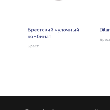
Брестский чулочный
Dila
комбинат
Брес
Брест