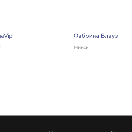
naVip
Фабрика Блауз
т
Минск