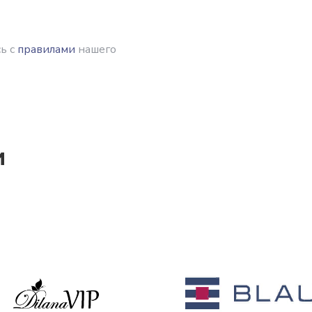
ь с
правилами
нашего
и