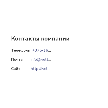
Контакты компании
Телефоны
+375-162-93-30-72
Почта
info@ivelta.by
Сайт
http://ivelta.by
.