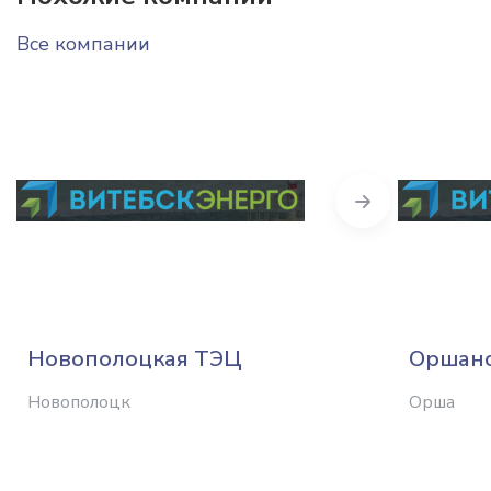
Все компании
Next
Новополоцкая ТЭЦ
Оршанс
Новополоцк
Орша