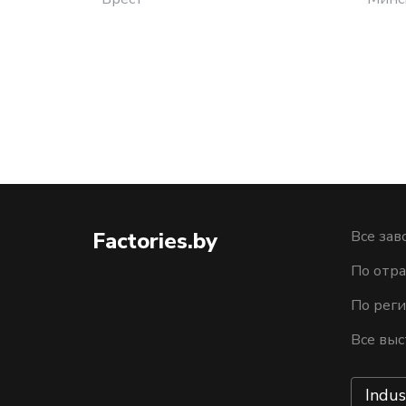
Factories.by
Все зав
По отра
По рег
Все выс
Indus