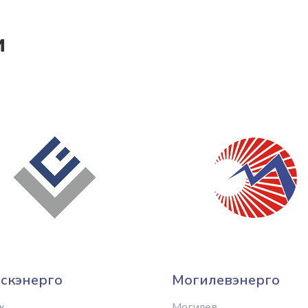
и
скэнерго
Могилевэнерго
к
Могилев