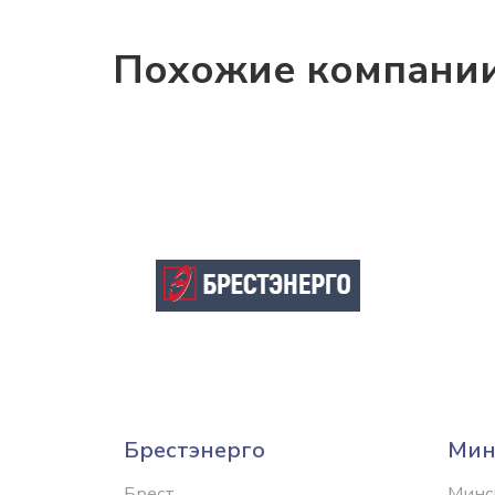
Похожие компани
Брестэнерго
Мин
Брест
Минс