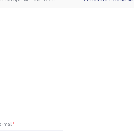
ество просмотров: 1668
Сообщить об ошибке
e-mail
*