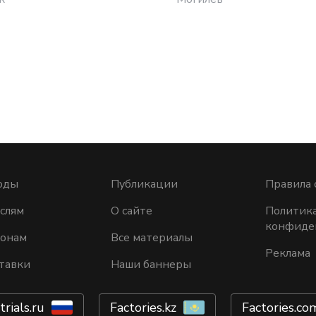
оды
Публикации
Правила 
слям
О сайте
Политик
конфиде
ионам
Все материалы
Реклама
тавки
Наши баннеры
trials.ru
Factories.kz
Factories.co