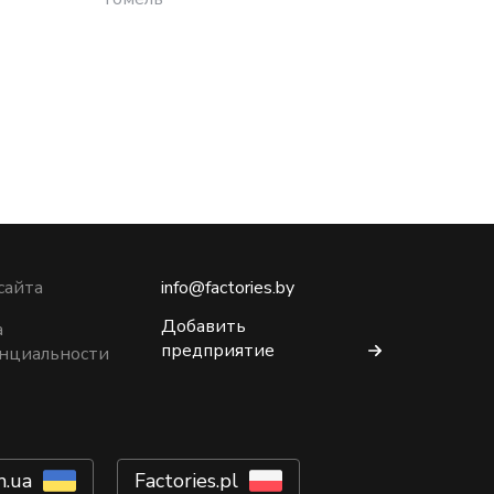
сайта
info@factories.by
Добавить
а
предприятие
нциальности
m.ua
Factories.pl