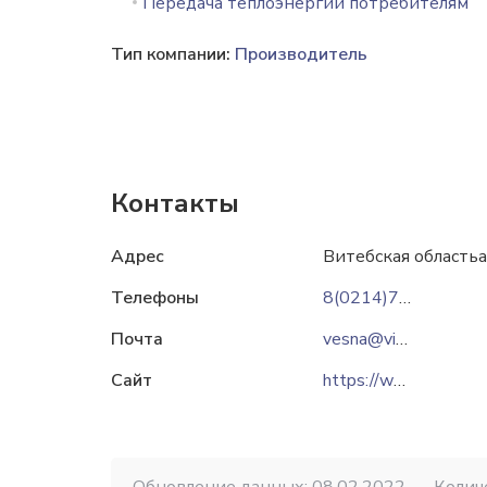
Передача теплоэнергии потребителям
Тип компании:
Производитель
Контакты
Адрес
Витебская областьа
Телефоны
8(0214)74-39-23
Почта
vesna@vitebsk.energo.by
Сайт
https://www.vitebsk.energo.by