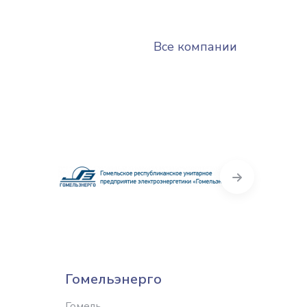
Все компании
Next
Гомельэнерго
Витеб
Гомель
Витебс