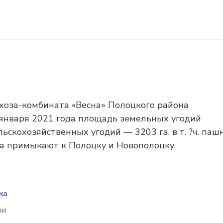
овхоза-комбината «Весна» Полоцкого района
1 января 2021 года площадь земельных угодий
льскохозяйственных угодий — 3203 га, в т. ?ч. паш
а примыкают к Полоцку и Новополоцку.
ка
ии