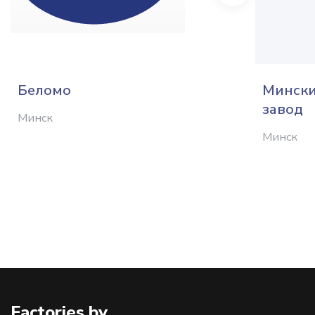
Беломо
Мински
завод
Минск
Минск
Factories.by