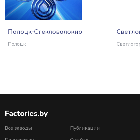
Полоцк-Стекловолокно
Светло
Полоцк
Светлого
Factories.by
Все заводы
Публикации