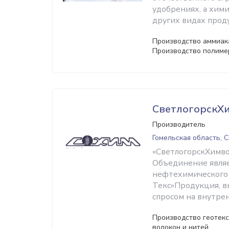
удобрениях, а хими
других видах прод
Производство аммиака
Производство полиме
СветлогорскХ
Производитель
Гомельская область, 
«СветлогорскХимво
Объединение явля
нефтехимического 
Текс»Продукция, в
спросом на внутре
Производство геотекс
волокон и нитей