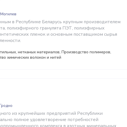
 Могилев
нным в Республике Беларусь крупным производителем
а, полиэфирного гранулята ПЭТ, полиэфирных
синтетических пленок и основным поставщиком сырья
ленности.
тильных, нетканых материалов, Производство полимеров,
тво химических волокон и нитей
 Гродно
дного из крупнейших предприятий Республики
ально полное удовлетворение потребностей
ропромышленного комплекса в азотных минеральных