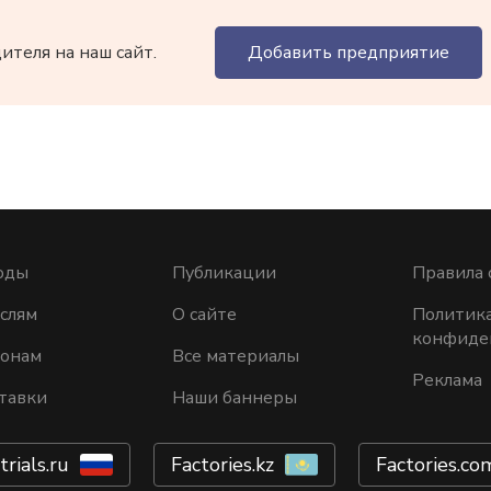
теля на наш сайт.
Добавить предприятие
оды
Публикации
Правила 
слям
О сайте
Политик
конфиде
ионам
Все материалы
Реклама
тавки
Наши баннеры
trials.ru
Factories.kz
Factories.co