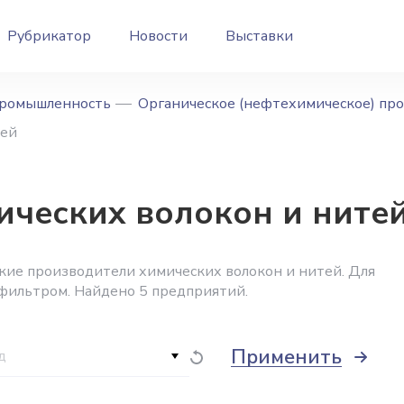
Рубрикатор
Новости
Выставки
промышленность
Органическое (нефтехимическое) пр
тей
ческих волокон и нитей
кие производители химических волокон и нитей. Для
 фильтром. Найдено 5 предприятий.
Применить
д