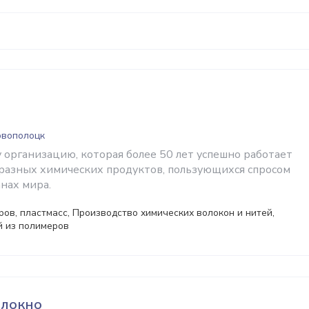
овополоцк
 организацию, которая более 50 лет успешно работает
разных химических продуктов, пользующихся спросом
анах мира.
ов, пластмасс, Производство химических волокон и нитей,
й из полимеров
локно