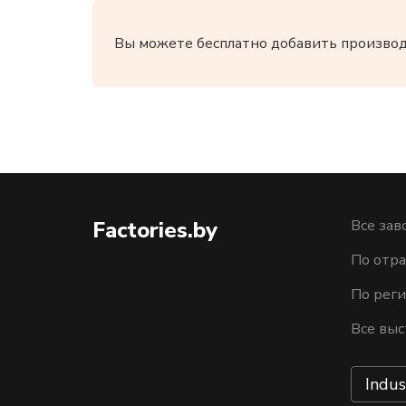
Вы можете бесплатно добавить производи
Factories.by
Все зав
По отра
По рег
Все выс
Indus