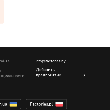
сайта
info@factories.by
Добавить
а
предприятие
нциальности
m.ua
Factories.pl