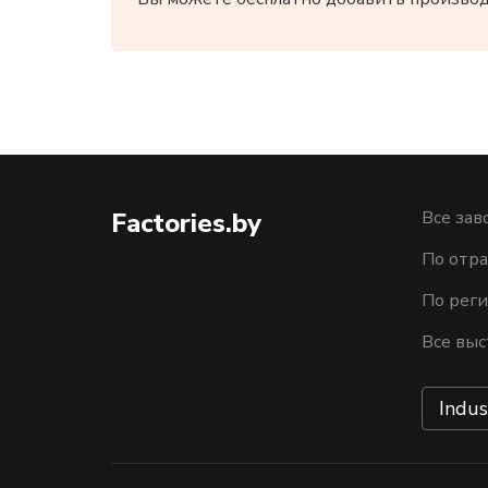
Factories.by
Все зав
По отра
По рег
Все выс
Indus