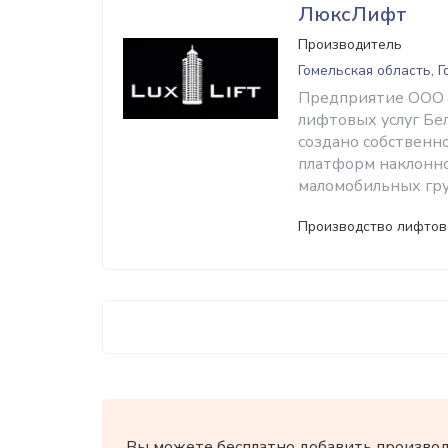
ЛюксЛифт
Производитель
Гомельская область, 
Предприятие ООО 
лифтовых услуг Бел
создано собственн
платформ наклонно
маломобильных гру
Производство лифтов
Вы можете бесплатно добавить производи