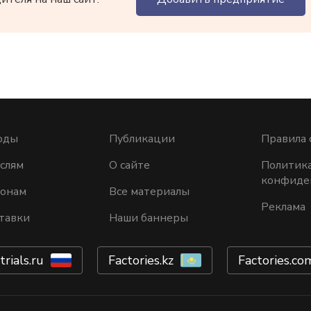
оды
Публикации
Правила 
слям
О сайте
Политик
конфиде
ионам
Все материалы
Реклама
тавки
Наши баннеры
trials.ru
Factories.kz
Factories.co