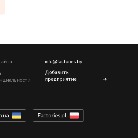
сайта
info@factories.by
Добавить
а
предприятие
нциальности
m.ua
Factories.pl