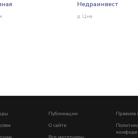
вная
Недраинвест
к
д. Цна
оды
Публикации
Правила 
слям
О сайте
Политик
конфиде
ионам
Все материалы