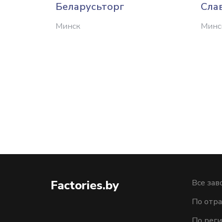
Беларусьторг
Сла
Минск
Минс
Factories.by
Все зав
По отра
По рег