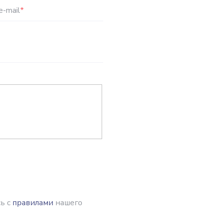
e-mail
*
ь с
правилами
нашего