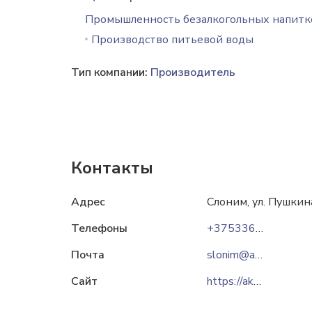
Промышленность безалкогольных напитк
Производство питьевой воды
Тип компании:
Производитель
Контакты
Адрес
Слоним, ул. Пушкина
Телефоны
+375336604466
Почта
slonim@akba.by
Сайт
https://akba.by