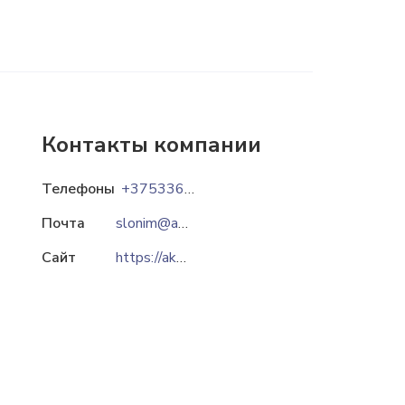
Контакты компании
Телефоны
+375336604466
Почта
slonim@akba.by
Сайт
https://akba.by