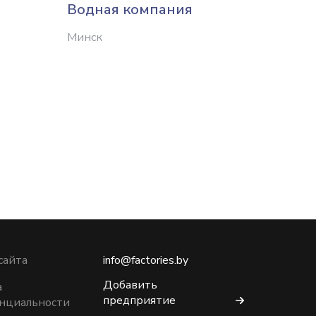
Водная компания
Витеб
безал
Минск
напит
Витебс
сайта
info@factories.by
Добавить
а
предприятие
нциальности