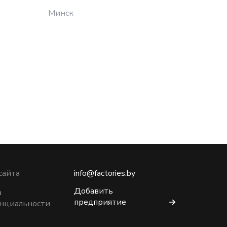
Минск
Минск
сайта
info@factories.by
Добавить
а
предприятие
нциальности