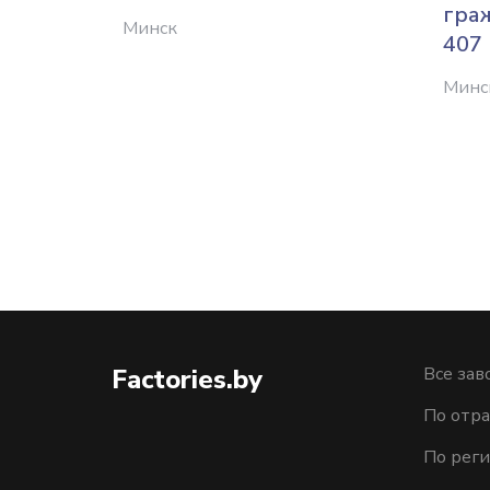
гра
Минск
407
Минс
Factories.by
Все зав
По отра
По рег