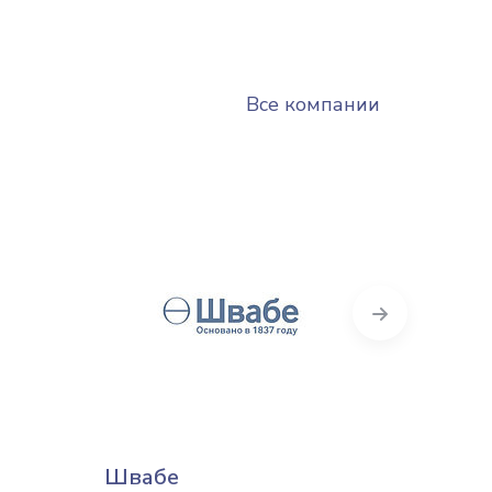
Все компании
Next
Швабе
Адва