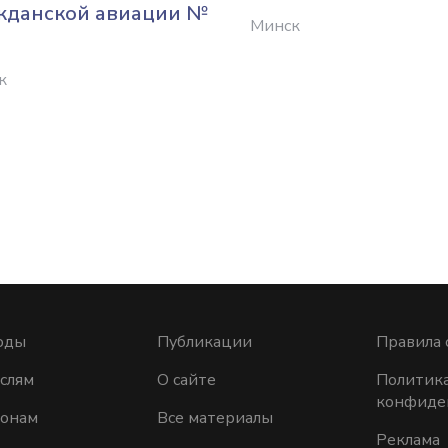
жданской авиации №
Минск
к
оды
Публикации
Правила 
слям
О сайте
Политик
конфиде
ионам
Все материалы
Реклама