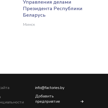
Управления делами
Президента Республики
Беларусь
Минск
сайта
info@factories.by
Добавить
а
предприятие
нциальности