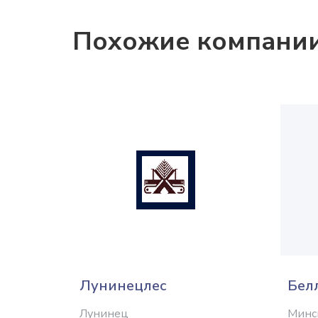
Похожие компани
Лунинецлес
Бел
Лунинец
Минс