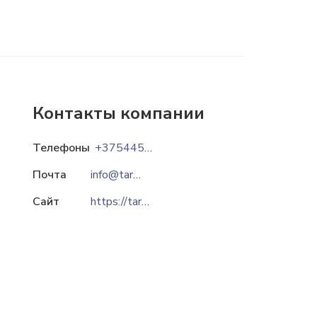
Контакты компании
Телефоны
+375445552293
Почта
info@tarwood.by
Сайт
https://tarwood.by