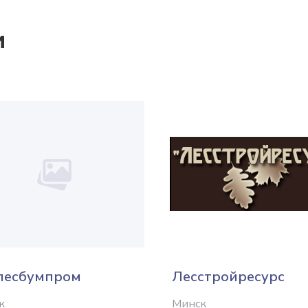
и
лесбумпром
Лесстройресурс
к
Минск