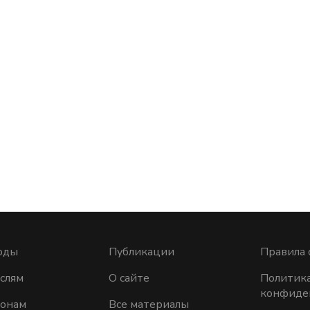
оды
Публикации
Правила 
слям
О сайте
Политик
конфиде
ионам
Все материалы