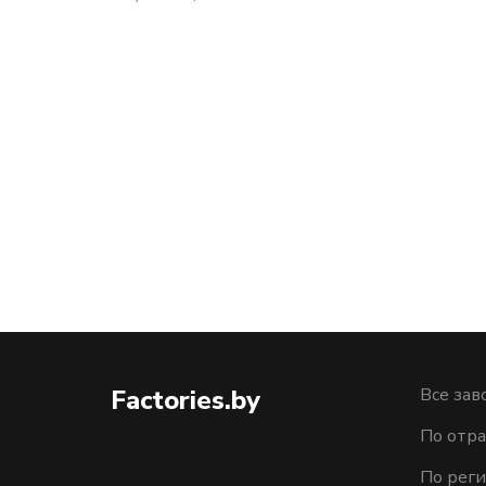
Factories.by
Все зав
По отра
По рег