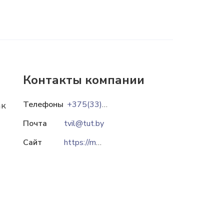
Контакты компании
Телефоны
+375(33)617-92-02
ак
Почта
tvil@tut.by
Сайт
https://med.tvilaim.by