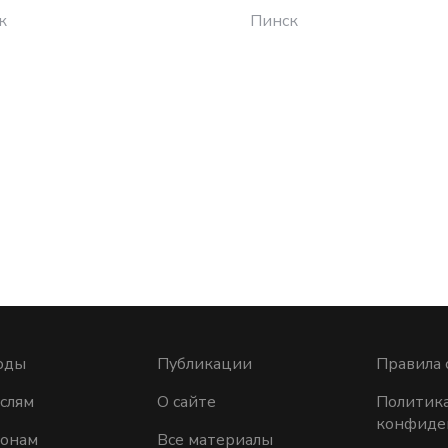
к
Пинск
оды
Публикации
Правила 
слям
О сайте
Политик
конфиде
ионам
Все материалы