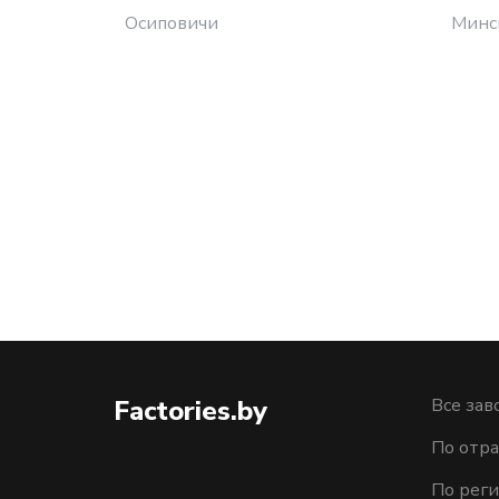
Осиповичи
Минс
Factories.by
Все зав
По отра
По рег