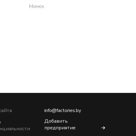
Минск
Гомель
сайта
info@factories.by
Добавить
а
предприятие
нциальности