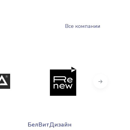
Все компании
Next
БелВитДизайн
Медп