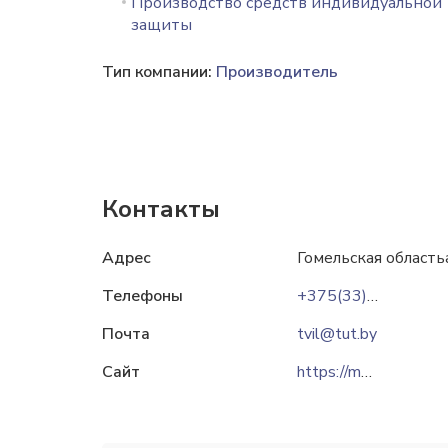
Производство средств индивидуальной
защиты
Тип компании:
Производитель
Контакты
Адрес
Гомельская областьа
Телефоны
+375(33)617-92-02
Почта
tvil@tut.by
Сайт
https://med.tvilaim.by