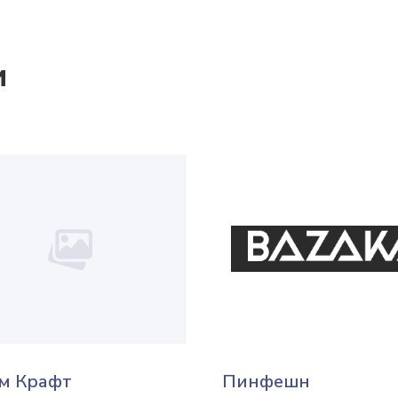
и
м Крафт
Пинфешн