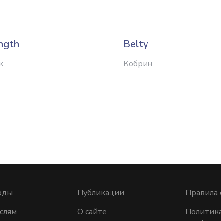
ngth
Belty
к
Кобрин
оды
Публикации
Правила 
слям
О сайте
Политик