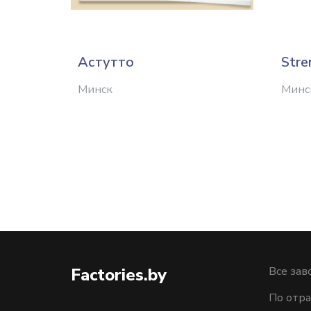
Астутто
Stre
Минск
Минс
Factories.by
Все зав
По отра