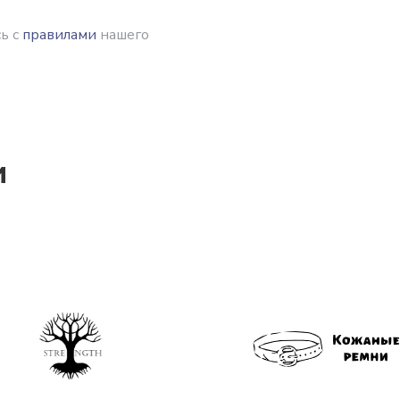
ь с
правилами
нашего
и