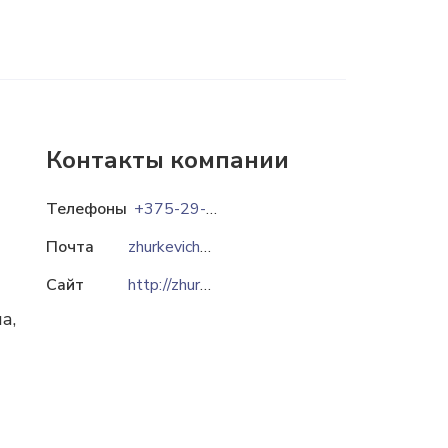
Контакты компании
Телефоны
+375-29-7846331
Почта
zhurkevichy@mail.ru
Сайт
http://zhurkevich.by
а,