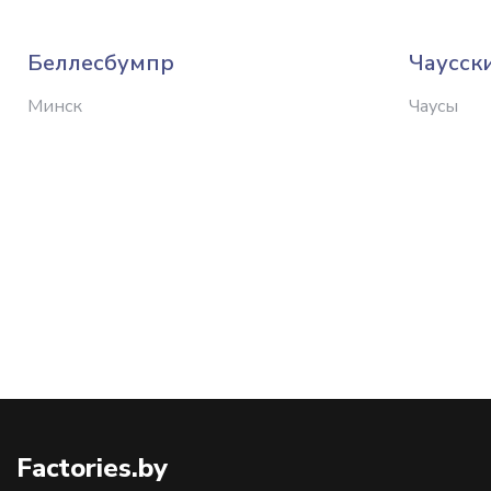
Беллесбумпр
Чаусск
Минск
Чаусы
Factories.by