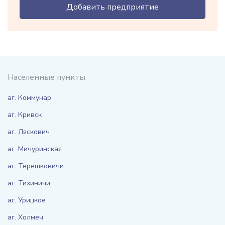
Добавить предприятие
Населенные пункты
аг. Коммунар
аг. Кривск
аг. Ляскович
аг. Мичуринская
аг. Терешковичи
аг. Тихиничи
аг. Урицкое
аг. Холмеч