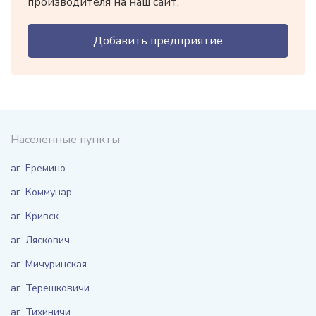
производителя на наш сайт.
Добавить предприятие
Населенные пункты
аг. Еремино
аг. Коммунар
аг. Кривск
аг. Ляскович
аг. Мичуринская
аг. Терешковичи
аг. Тихиничи