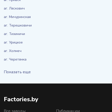
аг. Ляскович
аг. Мичуринская
аг. Терешковичи
аг. Тихиничи
аг. Урицкое
аг. Холмеч
аг. Черетянка
Показать еще
Factories.by
Все заводы
Публикации