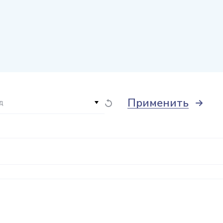
Применить
д