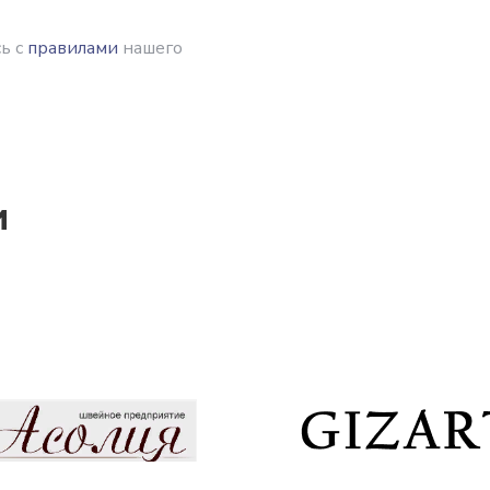
ь с
правилами
нашего
и