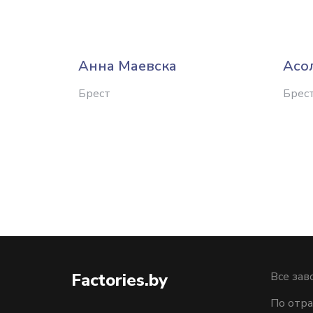
Анна Маевска
Асо
Брест
Брес
Factories.by
Все зав
По отра