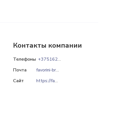
Контакты компании
Телефоны
+375162538989
Почта
favorini-brest@mail.ru
Сайт
https://favorini.ru