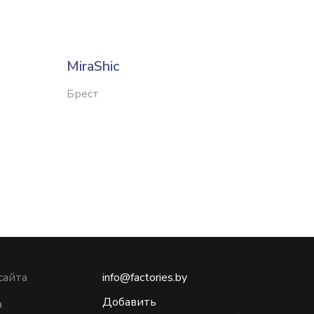
MiraShic
Burvin
Брест
Брест
сайта
info@factories.by
Добавить
а