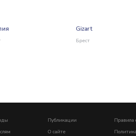
лия
Gizart
т
Брест
оды
Публикации
Правила 
слям
О сайте
Политик