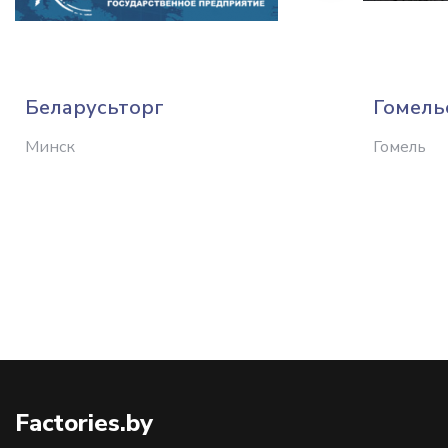
Беларусьторг
Гомель
Минск
Гомель
Factories.by