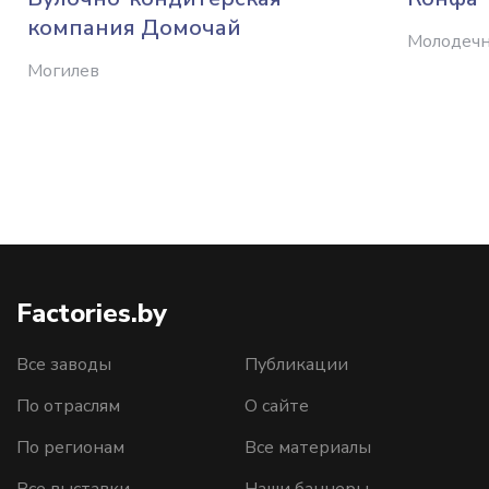
компания Домочай
Молодеч
Могилев
Factories.by
Все заводы
Публикации
По отраслям
О сайте
По регионам
Все материалы