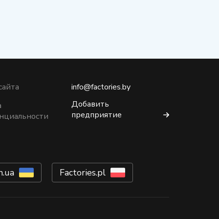
сайта
info@factories.by
Добавить
а
предприятие
нциальности
m.ua
Factories.pl