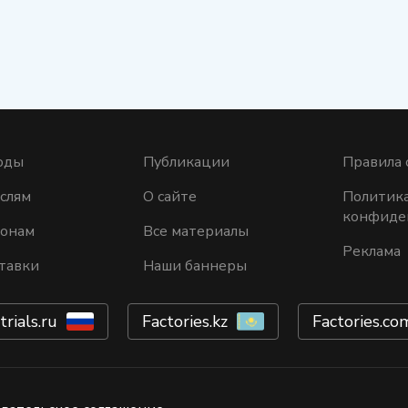
оды
Публикации
Правила 
слям
О сайте
Политик
конфиде
ионам
Все материалы
Реклама
тавки
Наши баннеры
trials.ru
Factories.kz
Factories.co