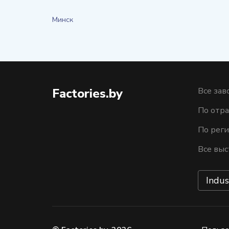
Минск
Factories.by
Все зав
По отра
По рег
Все выс
Indus