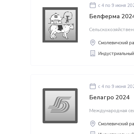
c 4
по 9 июня 20
Белферма 202
Сельскохозяйствен
Смолевичский рай
Индустриальный
c 4
по 9 июня 20
Белагро 2024
Международная сел
Смолевичский рай