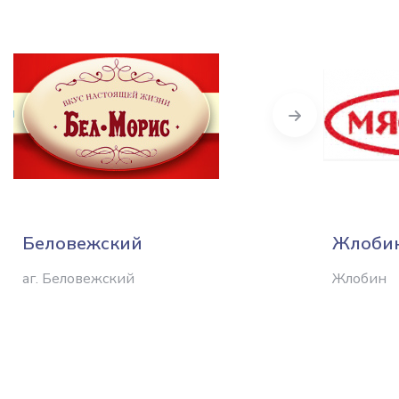
Next
Беловежский
Жлобин
аг. Беловежский
Жлобин