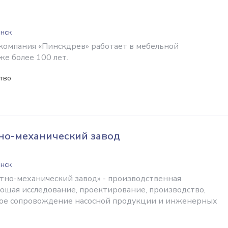
инск
компания «Пинскдрев» работает в мебельной
е более 100 лет.
тво
но-механический завод
инск
но-механический завод» - производственная
ющая исследование, проектирование, производство,
ное сопровождение насосной продукции и инженерных