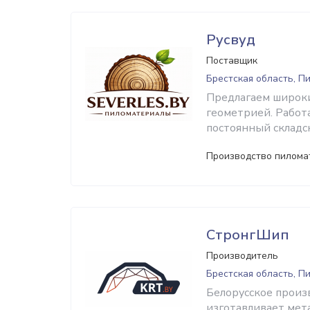
Русвуд
Поставщик
Брестская область, П
Предлагаем широки
геометрией. Работ
постоянный складск
Производство пилома
СтронгШип
Производитель
Брестская область, П
Белорусское произ
изготавливает мет