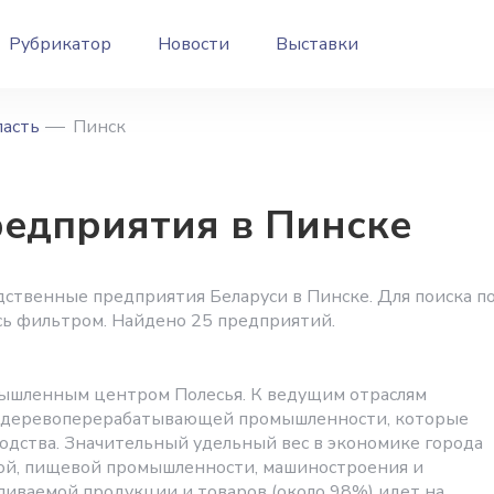
Рубрикатор
Новости
Выставки
ласть
Пинск
едприятия в Пинске
ственные предприятия Беларуси в Пинске. Для поиска п
сь фильтром. Найдено 25 предприятий.
мышленным центром Полесья. К ведущим отраслям
и деревоперерабатывающей промышленности, которые
дства. Значительный удельный вес в экономике города
кой, пищевой промышленности, машиностроения и
ливаемой продукции и товаров (около 98%) идет на