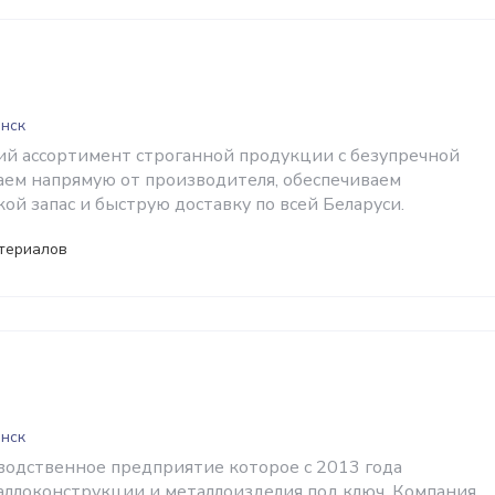
инск
й ассортимент строганной продукции с безупречной
аем напрямую от производителя, обеспечиваем
ой запас и быструю доставку по всей Беларуси.
териалов
инск
водственное предприятие которое с 2013 года
аллоконструкции и металлоизделия под ключ. Компания