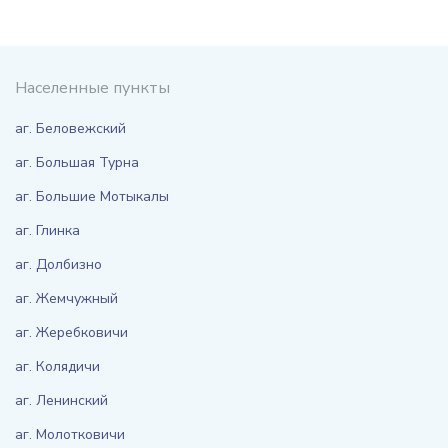
Населенные пункты
аг. Беловежский
аг. Большая Турна
аг. Большие Мотыкалы
аг. Глинка
аг. Долбизно
аг. Жемчужный
аг. Жеребковичи
аг. Колядичи
аг. Ленинский
аг. Молотковичи