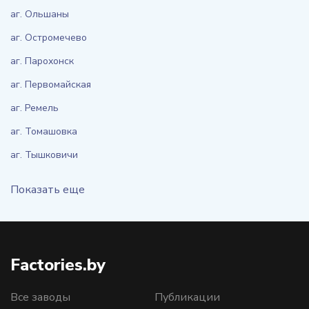
аг. Ольшаны
аг. Остромечево
аг. Парохонск
аг. Первомайская
аг. Ремель
аг. Томашовка
аг. Тышковичи
Показать еще
Factories.by
Все заводы
Публикации