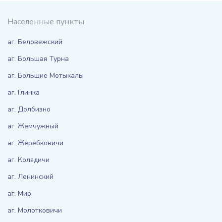
Населенные пункты
аг. Беловежский
аг. Большая Турна
аг. Большие Мотыкалы
аг. Глинка
аг. Долбизно
аг. Жемчужный
аг. Жеребковичи
аг. Колядичи
аг. Ленинский
аг. Мир
аг. Молотковичи