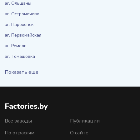
аг. Ольшаны
аг. Остромечево
аг. Парохонск
аг. Первомайская
аг. Ремель
аг. Томашовка
Показать еще
Factories.by
Все заводы
Публикации
По отраслям
О сайте