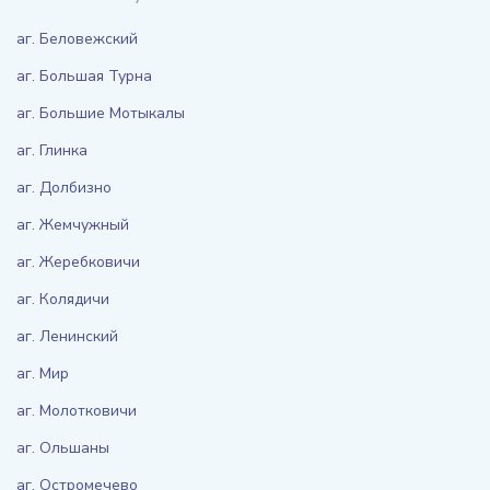
аг. Беловежский
аг. Большая Турна
аг. Большие Мотыкалы
аг. Глинка
аг. Долбизно
аг. Жемчужный
аг. Жеребковичи
аг. Колядичи
аг. Ленинский
аг. Мир
аг. Молотковичи
аг. Ольшаны
аг. Остромечево