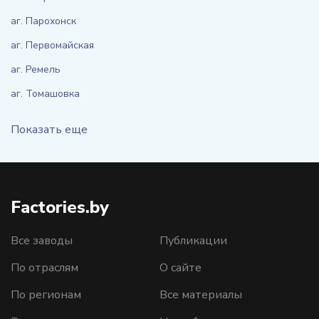
аг. Парохонск
аг. Первомайская
аг. Ремель
аг. Томашовка
Показать еще
Factories.by
Все заводы
Публикации
По отраслям
О сайте
По регионам
Все материалы