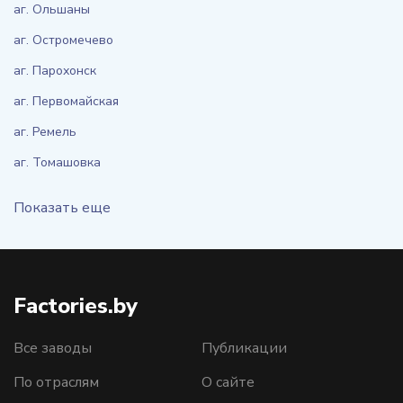
аг. Ольшаны
аг. Остромечево
аг. Парохонск
аг. Первомайская
аг. Ремель
аг. Томашовка
Показать еще
Factories.by
Все заводы
Публикации
По отраслям
О сайте