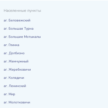
Населенные пункты
аг. Беловежский
аг. Большая Турна
аг. Большие Мотыкалы
аг. Глинка
аг. Долбизно
аг. Жемчужный
аг. Жеребковичи
аг. Колядичи
аг. Ленинский
аг. Мир
аг. Молотковичи