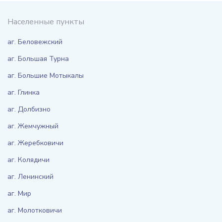
Населенные пункты
аг. Беловежский
аг. Большая Турна
аг. Большие Мотыкалы
аг. Глинка
аг. Долбизно
аг. Жемчужный
аг. Жеребковичи
аг. Колядичи
аг. Ленинский
аг. Мир
аг. Молотковичи