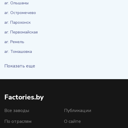
аг. Ольшаны
аг. Остромечево
аг. Парохонск
аг. Первомайская
аг. Ремель
аг. Томашовка
Показать еще
Factories.by
Все заводы
Публикации
По отраслям
О сайте